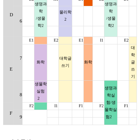
생명과
생명과
학
학
물리학
D
/
생물
/
생물
2
6
학
2
학
2
E1
E2
E1
I1
E2
대
학
7
대학글
화학
화학
글
쓰기
E
쓰
기
생물학
생명과
실험
8
학실
2
험
/
생
F2
I1
F1
F2
F1
물학실
F
9
험
2