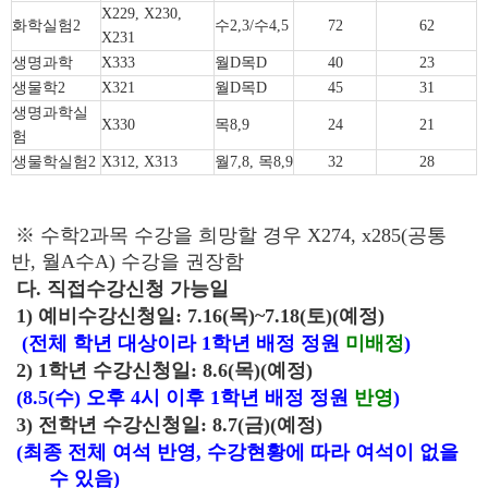
X229, X230,
화학실험
2
수
2,3/
수
4,5
72
62
X231
생명과학
X333
월
D
목
D
40
23
생물학
2
X321
월
D
목
D
45
31
생명과학실
X330
목
8,9
24
21
험
생물학실험
2
X312, X313
월
7,8,
목
8,9
32
28
※
수학
2
과목 수강을 희망할 경우
X274, x285(
공통
반
,
월
A
수
A)
수강을 권장함
다
.
직접수강신청 가능일
1)
예비수강신청일
: 7.16(
목
)~7.18(
토
)(
예정
)
(
전체 학년 대상이라
1
학년 배정 정원
미배정
)
2) 1
학년 수강신청일
: 8.6(
목
)(
예정
)
(8.5(
수
)
오후
4
시 이후
1
학년 배정 정원
반영
)
3)
전학년 수강신청일
: 8.7(
금
)(
예정
)
(
최종 전체 여석 반영
,
수강현황에 따라 여석이 없을
수 있음
)