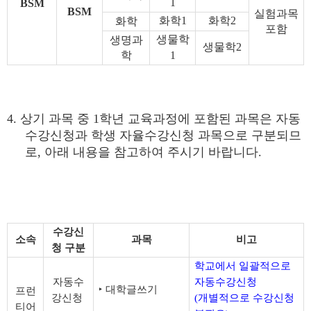
1
BSM
BSM
실험과목
화학
1
화학
2
화학
포함
생물학
생명과
생물학
2
학
1
4.
상기 과목 중
1
학년 교육과정에 포함된 과목은 자동
수강신청과 학생 자율수강신청 과목으로 구분되므
로
,
아래 내용을 참고하여 주시기 바랍니다
.
수강신
소속
과목
비고
청 구분
학교에서 일괄적으로
자동수
자동수강신청
‣
대학글쓰기
프런
강신청
(
개별적으로 수강신청
티어