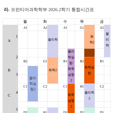
라
.
프런티어과학학부
2026.2
학기 통합시간표
월
화
수
목
금
A1
A2
A1
G1
A2
물
1
화
물리학
리
A
학
2
학
물리
2
학실
B2
G1
B1
B2
B1
험
/
화학실
화학
B
화학
2
험
3
실험
물리
2
학실
C1
C2
C1
H1
C2
험
2
4
물리학
화학
C
2
실험
2
5
D2
H1
D1
D2
D1