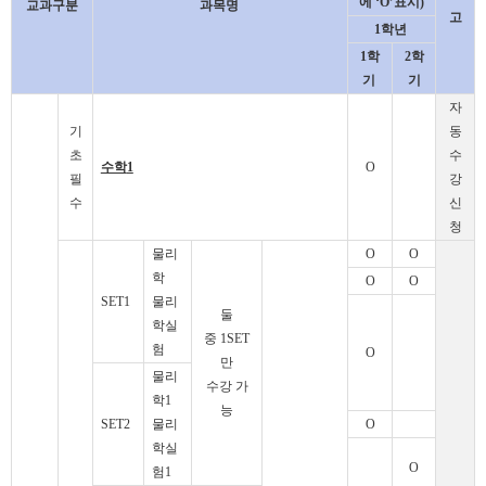
에
‘O’
표시
)
교과구분
과목명
고
1
학년
1
학
2
학
기
기
자
기
동
초
수
수학
1
O
필
강
수
신
청
물리
O
O
학
O
O
SET1
물리
둘
학실
중
1SET
험
O
만
물리
수강 가
학
1
능
SET2
물리
O
학실
O
험
1