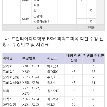
학실
험
1
O
생물학
2
SET9
생물학실험
2
O
소계
19
학점
나
.
프런티어과학학부
BSM
과학교과목 직접 수강 신
청시 수강번호 및 시간표
배정 정원
전년도 수강인
과목명
수강번호
시간표
합계
원
물리학
X402, X403
화
A
금
A
10
4
물리학
2
X389
화
D
목
C
45
35
물리학실험
X373, X374
수
2,3
10
2
물리학실험
2
X356, X359
월
3,4
45
31
X271, X272,
화학
월
E
수
E
10
5
X273
화학
2
X263, X264
화
B
목
A
72
68
화학실험
X254, X255
목
2,3
10
3