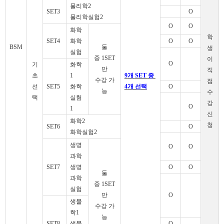
물리학
2
SET3
O
물리학실험
2
O
O
화학
학
SET4
화학
O
O
BSM
둘
생
실험
중
1SET
이
O
기
화학
만
직
초
1
9
개
SET
중
수강 가
접
선
SET5
화학
4
개 선택
O
능
수
택
실험
강
O
1
신
화학
2
청
SET6
O
화학실험
2
생명
O
O
과학
SET7
생명
O
O
둘
과학
중
1SET
실험
만
O
생물
수강 가
학
1
능
SET8
생물
O