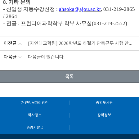
8.
기타 문의
-
신입생 자동수강신청
:
ahsoka@ajou.ac.kr
, 031-219-2865
/ 2864
-
전공
:
프런티어과학학부 학부 사무실
(031-219-2552)
[자연대교학팀] 2026학년도 하절기 단축근무 시행 안내(7.01(수)~8.11(화))
이전글
다음글
다음글이 없습니다.
목록
개인정보처리방침
중앙도서관
학사정보
장학정보
증명서발급